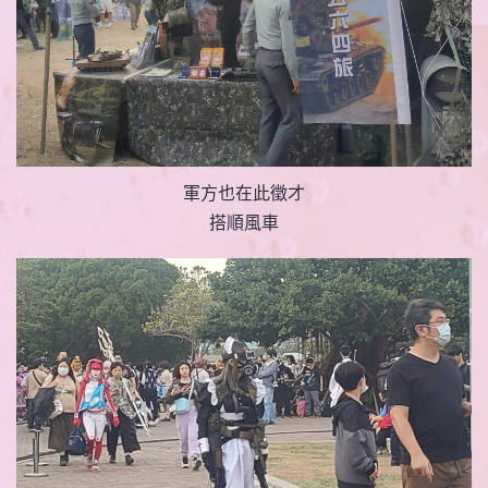
軍方也在此徵才
搭順風車