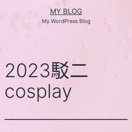
跳
MY BLOG
至
My WordPress Blog
主
要
內
容
2023駁二
cosplay