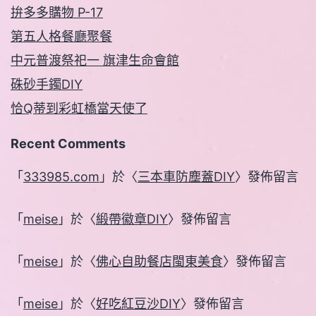
拚多多購物 P-17
第五人格餐廳聚餐
中元普渡祭祀一 旗津生命會館
硃砂手鐲DIY
恰Q蒂到彩虹橋當天使了
Recent Comments
「
333985.com
」於〈
三本車防塵蓋DIY
〉發佈留言
「
meise
」於〈
緞帶徽章DIY
〉發佈留言
「
meise
」於〈
佛心自助餐店閩東美食
〉發佈留言
「
meise
」於〈
好吃紅豆沙DIY
〉發佈留言