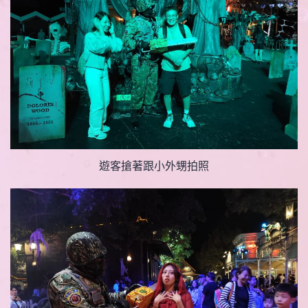
遊客搶著跟小外甥拍照