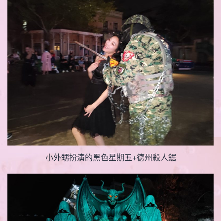
小外甥扮演的黑色星期五+德州殺人鋸