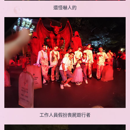
還怪嚇人的
工作人員假扮喪屍遊行者