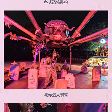
各式恐怖裝扮
殺你這大蜘蛛