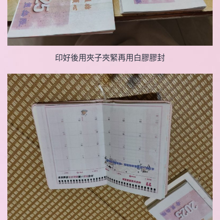
印好後用夾子夾緊再用白膠膠封