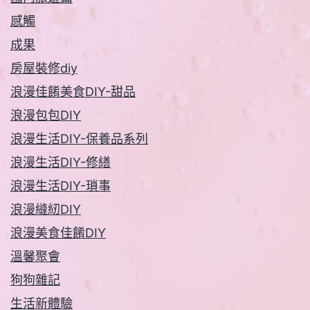
感觸
成果
房屋裝修diy
浪漫佳餚美食DIY-甜品
浪漫包包DIY
浪漫生活DIY-保養品系列
浪漫生活DIY-修繕
浪漫生活DIY-瑣事
浪漫縫紉DIY
浪漫美食佳餚DIY
溫馨聚會
狗狗雜記
生活新體驗