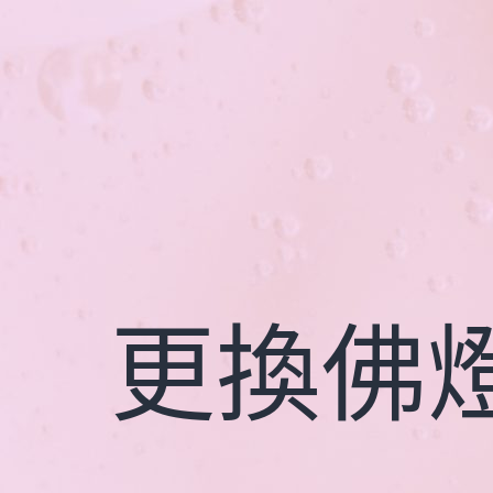
跳
至
主
要
內
容
更換佛