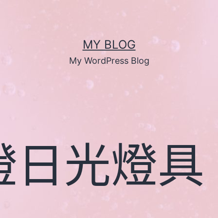
MY BLOG
My WordPress Blog
燈日光燈具