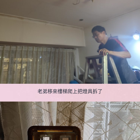
老弟移來樓梯爬上把燈具拆了