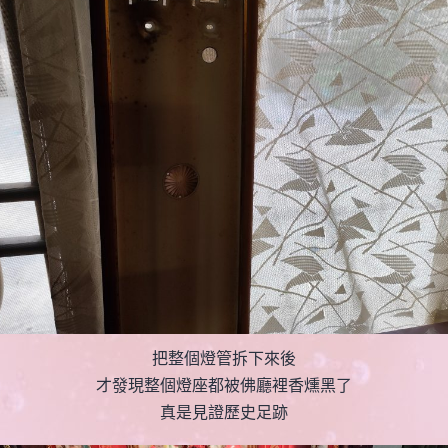
把整個燈管拆下來後
才發現整個燈座都被佛廳裡香燻黑了
真是見證歷史足跡