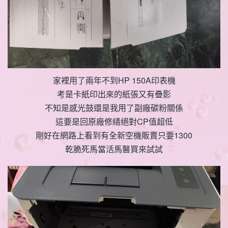
家裡用了兩年不到HP 150A印表機
考是卡紙印出來的紙張又有疊影
不知是感光鼓還是我用了副廠碳粉關係
這要是回原廠修繕絕對CP值超低
剛好在網路上看到有全新空機販賣只要1300
乾脆死馬當活馬醫買來試試