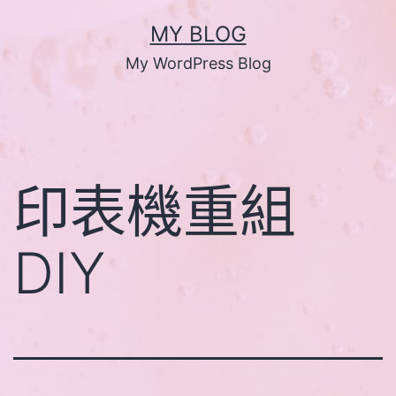
跳
MY BLOG
至
My WordPress Blog
主
要
內
容
印表機重組
DIY