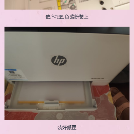
依序把四色碳粉裝上
裝好紙匣