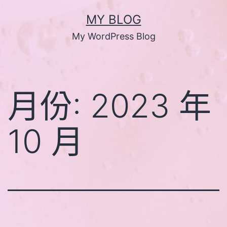
跳
MY BLOG
至
My WordPress Blog
主
要
內
月份:
2023 年
容
10 月