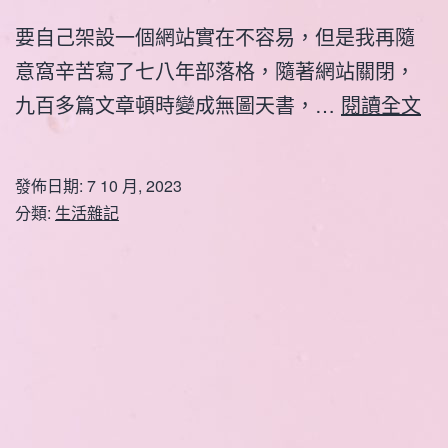
要自己架設一個網站實在不容易，但是我再隨
意窩辛苦寫了七八年部落格，隨著網站關閉，
終
九百多篇文章頓時變成無圖天書，…
閱讀全文
於
有
發佈日期:
7 10 月, 2023
自
分類:
生活雜記
己
網
站
了
～