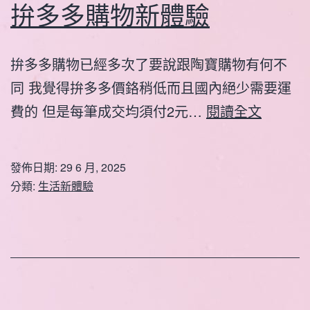
拚多多購物新體驗
拚多多購物已經多次了要說跟陶寶購物有何不
同 我覺得拚多多價鉻稍低而且國內絕少需要運
拚
費的 但是每筆成交均須付2元…
閱讀全文
多
多
發佈日期:
29 6 月, 2025
購
分類:
生活新體驗
物
新
體
驗