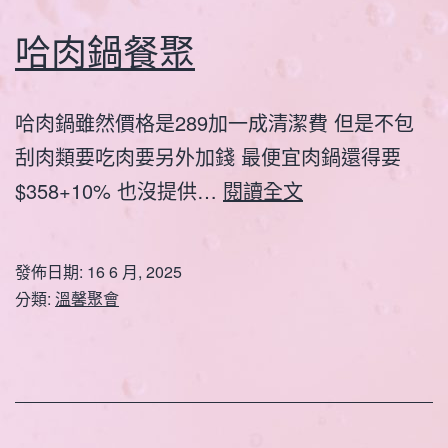
哈肉鍋餐聚
哈肉鍋雖然價格是289加一成清潔費 但是不包
刮肉類要吃肉要另外加錢 最便宜肉鍋還得要
哈
$358+10% 也沒提供…
閱讀全文
肉
鍋
發佈日期:
16 6 月, 2025
餐
分類:
溫馨聚會
聚