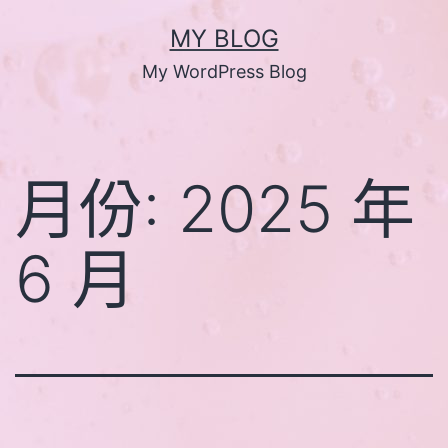
跳
MY BLOG
至
My WordPress Blog
主
要
內
月份:
2025 年
容
6 月