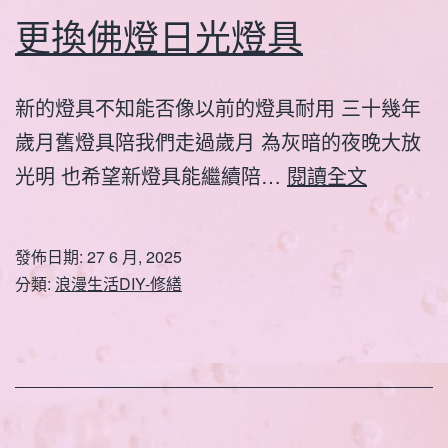
更換佛燈日光燈具
新的燈具不知能否像以前的燈具耐用 三十幾年
歲月舊燈具陪我們走過歲月 為灰暗的夜晚大放
更
光明 也希望新燈具能繼續陪…
閱讀全文
換
佛
發佈日期:
27 6 月, 2025
燈
分類:
浪漫生活DIY-修繕
日
光
燈
具