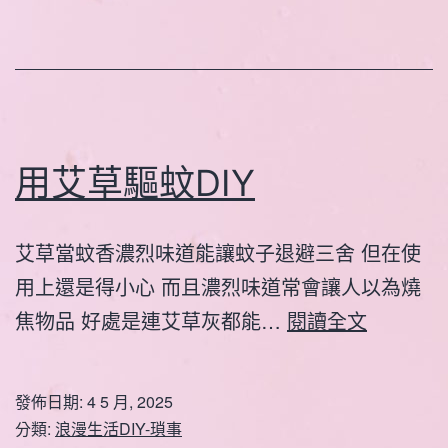
用艾草驅蚊DIY
艾草當蚊香濃烈味道能讓蚊子退避三舍 但在使
用上還是得小心 而且濃烈味道常會讓人以為燒
用
焦物品 好處是連艾草灰都能…
閱讀全文
艾
草
發佈日期:
4 5 月, 2025
驅
分類:
浪漫生活DIY-瑣事