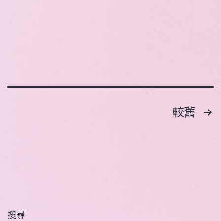
蚊
DIY
文
較舊
章
分
頁
搜尋