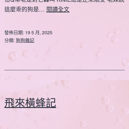
炎
這麼乖的狗是…
閱讀全文
熱
下
發佈日期:
19 5 月, 2025
愛
分類:
狗狗雜記
打
瞌
睡
的
KIME
飛來橫蜂記