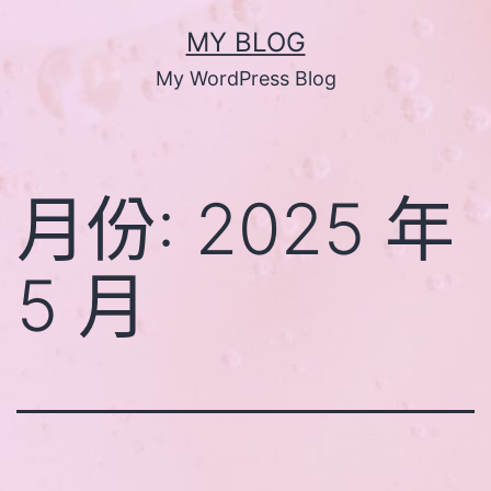
跳
MY BLOG
至
My WordPress Blog
主
要
內
月份:
2025 年
容
5 月