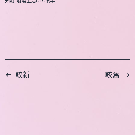
分類:
浪漫生活DIY-瑣事
文
較新
較舊
章
分
頁