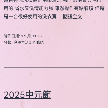
用的 省水又洗清能力強 雖然操作有點麻煩 但還
迷
是一台很好使用的洗衣寶…
閱讀全文
你
洗
發佈日期:
9 9 月, 2025
衣
分類:
浪漫生活DIY-修繕
機
更
換
水
管
2025中元節