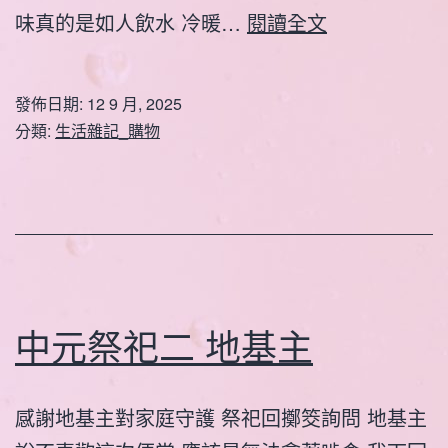
拚
味真的是如人飲水 冷暖…
閱讀全文
多
多
發佈日期:
12 9 月, 2025
購
分類:
生活雜記_購物
物-
P3
中元祭祀二 地基主
感謝地基主對家庭守護 祭祀回擲筊詢問 地基主