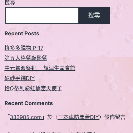
搜尋
搜尋
Recent Posts
拚多多購物 P-17
第五人格餐廳聚餐
中元普渡祭祀一 旗津生命會館
硃砂手鐲DIY
恰Q蒂到彩虹橋當天使了
Recent Comments
「
333985.com
」於〈
三本車防塵蓋DIY
〉發佈留言