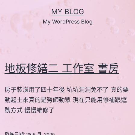
跳
MY BLOG
至
My WordPress Blog
主
要
內
容
地板修繕二 工作室 書房
房子裝潢用了四十年後 坑坑洞洞免不了 真的要
動起土來真的是勞師動眾 現在只能用修補跟遮
醜方式 慢慢維修了
發佈日期:
28 9 月, 2025