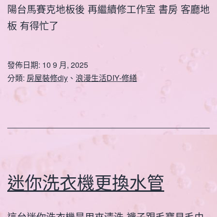
陽台馬賽克地板後 再繼續修工作室 書房 客廳地
板 有得忙了
發佈日期:
10 9 月, 2025
分類:
房屋裝修diy
、
浪漫生活DIY-修繕
迷你洗衣機更換水管
這台迷你洗衣機是用來清洗 襪子跟毛寶貝毛巾