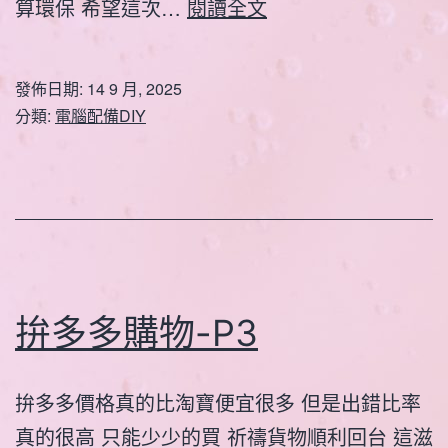
印
算環保 希望這次…
閱讀全文
表
機
發佈日期:
14 9 月, 2025
重
分類:
電腦配備DIY
組
DIY
拚多多購物-P3
拚多多價格真的比淘寶便宜很多 但是出錯比率
真的很高 只能少少的買 祈禱貨物順利回台 這滋