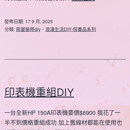
室
整
發佈日期:
17 9 月, 2025
修
分類:
房屋裝修diy
、
浪漫生活DIY-保養品系列
一
免
治
馬
桶
印表機重組DIY
一台全新HP 150A印表機要價$6900 我花了一
半不到價格重組成功 加上舊線材都能在使用也