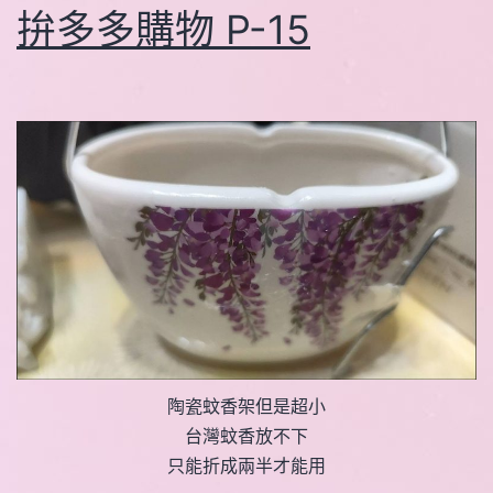
拚多多購物 P-15
陶瓷蚊香架但是超小
台灣蚊香放不下
只能折成兩半才能用