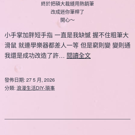
終於把碩大裁縫用熱銷筆
改成迷你筆桿了
開心～
小手掌加胖短手指 一直是我缺憾 握不住粗筆大
滑鼠 就連學樂器都差人一等 但是窮則變 變則通
改
我還是成功改造了許…
閱讀全文
造
熱
發佈日期:
27 5 月, 2026
銷
分類:
浪漫生活DIY-瑣事
筆