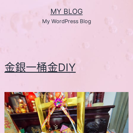
跳
MY BLOG
至
My WordPress Blog
主
要
內
容
金銀一桶金DIY